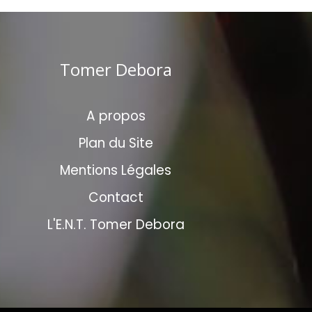
Tomer Debora
A propos
Plan du Site
Mentions Légales
Contact
L'E.N.T. Tomer Debora