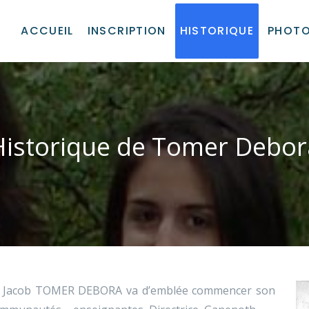
ACCUEIL
INSCRIPTION
HISTORIQUE
PHOT
Historique de Tomer Debor
th Jacob TOMER DEBORA va d’emblée commencer son