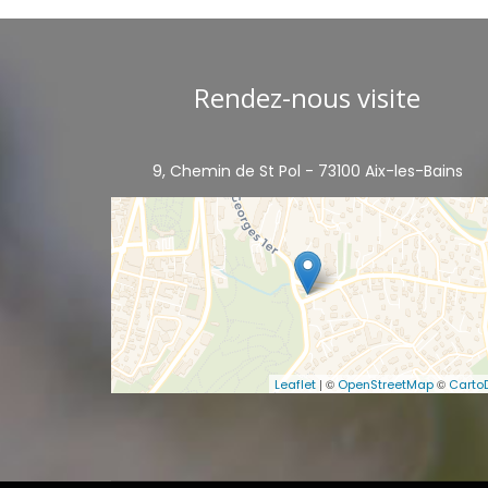
Rendez-nous visite
9, Chemin de St Pol - 73100 Aix-les-Bains
| ©
©
Leaflet
OpenStreetMap
Carto