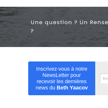
Une question ? Un Rens
?
Inscrivez-vous à notre
NewsLetter pour
recevoir les dernières
news du
Beth Yaacov