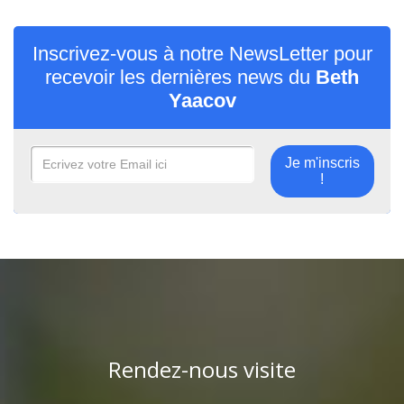
Inscrivez-vous à notre NewsLetter pour
recevoir les dernières news du
Beth
Yaacov
Je m'inscris
!
Rendez-nous visite