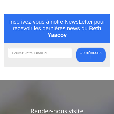
Inscrivez-vous à notre NewsLetter pour
recevoir les dernières news du
Beth
Yaacov
Je m'inscris
!
Rendez-nous visite