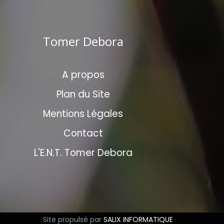
Tomer Debora
A propos
Plan du Site
Mentions Légales
Contact
L'E.N.T. Tomer Debora
Site propulsé par
SALIX INFORMATIQUE